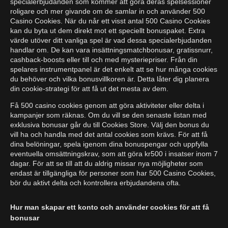
specialerbjudanden som kommer att göra deras spelsessioner
roligare och mer givande om de samlar in och använder 500
Casino Cookies. När du når ett visst antal 500 Casino Cookies
kan du byta ut dem direkt mot ett speciellt bonuspaket. Extra
värde utöver ditt vanliga spel är vad dessa specialerbjudanden
handlar om. De kan vara insättningsmatchbonusar, gratissnurr,
cashback-boosts eller till och med mysteriepriser. Från din
spelares instrumentpanel är det enkelt att se hur många cookies
du behöver och vilka bonusvillkoren är. Detta låter dig planera
din cookie-strategi för att få ut det mesta av dem.
Få 500 casino cookies genom att göra aktiviteter eller delta i
kampanjer som räknas. Om du vill se den senaste listan med
exklusiva bonusar går du till Cookies Store. Välj den bonus du
vill ha och handla med det antal cookies som krävs. För att få
dina belöningar, spela igenom dina bonuspengar och uppfylla
eventuella omsättningskrav, som att göra kr500 i insatser inom 7
dagar. För att se till att du aldrig missar nya möjligheter som
endast är tillgängliga för personer som har 500 Casino Cookies,
bör du aktivt delta och kontrollera erbjudandena ofta.
Hur man skapar ett konto och använder cookies för att få
bonusar