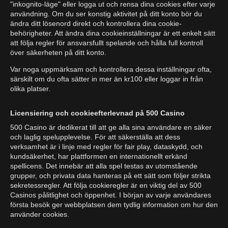
"inkognito-läge" eller logga ut och rensa dina cookies efter varje
användning. Om du ser konstig aktivitet på ditt konto bör du
ändra ditt lösenord direkt och kontrollera dina cookie-
behörigheter. Att ändra dina cookieinställningar är ett enkelt sätt
att följa regler för ansvarsfullt spelande och hålla full kontroll
över säkerheten på ditt konto.
Var noga uppmärksam och kontrollera dessa inställningar ofta,
särskilt om du ofta sätter in mer än kr100 eller loggar in från
olika platser.
Licensiering och cookieefterlevnad på 500 Casino
500 Casino är dedikerat till att ge alla sina användare en säker
och laglig spelupplevelse. För att säkerställa att dess
verksamhet är i linje med regler för fair play, dataskydd, och
kundsäkerhet, har plattformen en internationellt erkänd
spellicens. Det innebär att alla spel testas av utomstående
grupper, och privata data hanteras på ett sätt som följer strikta
sekretessregler. Att följa cookieregler är en viktig del av 500
Casinos pålitlighet och öppenhet. I början av varje användares
första besök ger webbplatsen dem tydlig information om hur den
använder cookies.