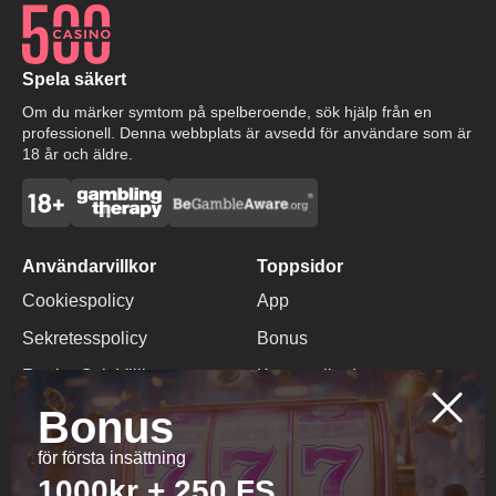
Spela säkert
Om du märker symtom på spelberoende, sök hjälp från en
professionell. Denna webbplats är avsedd för användare som är
18 år och äldre.
Användarvillkor
Toppsidor
Cookiespolicy
App
Sekretesspolicy
Bonus
Regler Och Villkor
Kampanjkod
Bonus
Ansvarsfullt spelande
Ingen insättningsbonus
för första insättning
Kontakter
1000kr + 250 FS