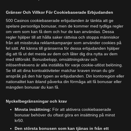
Gränser Och Villkor För Cookiebaserade Erbjudanden
500 Casinos cookiebaserade erbjudanden är tänkta att ge
spelare personliga bonusar, men de kommer med tydliga regler
om vem som kan få dem och hur de kan användas. Dessa
regler hjälper till att hålla saker rättvisa och stoppa människor
från att missbruka reklamkampanjer som använder cookies på
fel sätt. Att känna till gränserna för dessa erbjudanden hjälper
dig att få ut det mesta av dem och låter dig dra nytta av dem
med tillförsikt. Bonusbelopp, omsättningskrav och
inlösenfrekvens är alla inställda för varje cookie-utlöst belöning.
Se till att dina kontoaktiviteter matchar kraven innan du gör
anspråk på den här typen av erbjudanden. Din kontoregion eller
nationalitet kan ibland påverka din förmåga att få bonusar eller
mängden bonusar du kan få.
Nyckelbegränsningar och krav
Minsta insättning:
För att aktivera cookiebaserade
bonusar behöver du oftast göra en insättning på minst
kr50.
Den största bonusen som kan tjänas in från ett