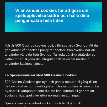
Vi använder cookies för att göra din
spelupplevelse bättre och hålla dina
pengar säkra hela tiden
Här är 500 Casinos cookies policy för spelare i Sverige. Att du
godkänner vår cookies policy för spelare från svensk när du
använder vår sida från Sverige. Ta reda på vilka åtgärder som
vidtas för att skydda din integritet och säkerhet medan du
använder kasinots tjänster.
Få Specialbonusar Med 500 Casino Cookies
500 Casino Cookies ger nya och gamla spelare tillgång till en
helt ny värld av bonusmöjligheter. Dessa cookies är som unika
nycklar till kampanjer som du inte kan komma till genom att
spela vanliga spel eller göra normala insättningar.
Spelare kan omedelbart sticka ut och få tillgång till